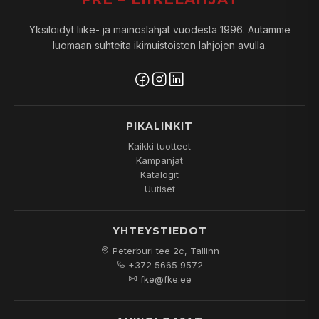
Yksilöidyt liike- ja mainoslahjat vuodesta 1996. Autamme
luomaan suhteita ikimuistoisten lahjojen avulla.
PIKALINKIT
Kaikki tuotteet
Kampanjat
Katalogit
Uutiset
YHTEYSTIEDOT
Peterburi tee 2c, Tallinn
+372 5665 9572
fke@fke.ee