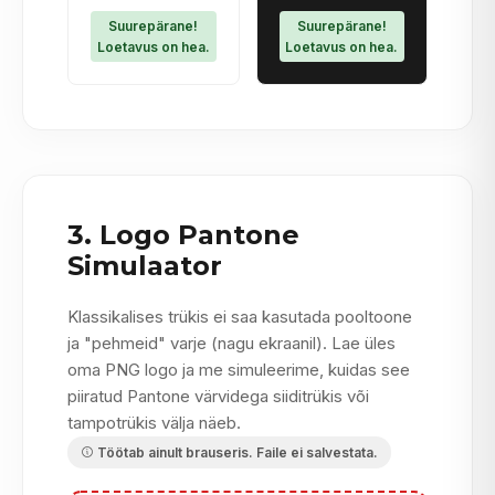
Suurepärane!
Suurepärane!
Loetavus on hea.
Loetavus on hea.
3. Logo Pantone
Simulaator
Klassikalises trükis ei saa kasutada pooltoone
ja "pehmeid" varje (nagu ekraanil). Lae üles
oma PNG logo ja me simuleerime, kuidas see
piiratud Pantone värvidega siiditrükis või
tampotrükis välja näeb.
Töötab ainult brauseris. Faile ei salvestata.