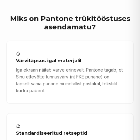
Miks on Pantone trükitööstuses
asendamatu?
Värvitäpsus igal materjalil
Iga ekraan näitab värve erinevalt. Pantone tagab, et
Sinu ettevõtte tunnusvärv (nt FKE punane) on
täpselt sama punane nii metallist pastakal, tekstiilil
kui ka paberil.
Standardiseeritud retseptid