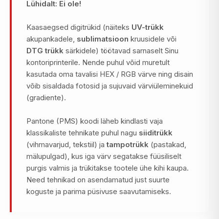
Lühidalt: Ei ole!
Kaasaegsed digitrükid (näiteks
UV-trükk
akupankadele,
sublimatsioon
kruusidele või
DTG trükk
särkidele) töötavad sarnaselt Sinu
kontoriprinterile. Nende puhul võid muretult
kasutada oma tavalisi HEX / RGB värve ning disain
võib sisaldada fotosid ja sujuvaid värviüleminekuid
(gradiente).
Pantone (PMS) koodi läheb kindlasti vaja
klassikaliste tehnikate puhul nagu
siiditrükk
(vihmavarjud, tekstiil) ja
tampotrükk
(pastakad,
mälupulgad), kus iga värv segatakse füüsiliselt
purgis valmis ja trükitakse tootele ühe kihi kaupa.
Need tehnikad on asendamatud just suurte
koguste ja parima püsivuse saavutamiseks.