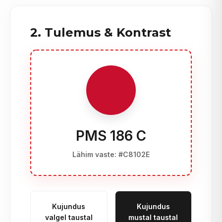
2. Tulemus & Kontrast
PMS 186 C
Lähim vaste: #C8102E
Kujundus
Kujundus
valgel taustal
mustal taustal