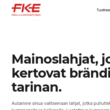
Tuottee
Mainoslahjat, j
kertovat brändi
tarinan.
Autamme sinua valitsemaan lahjat, jotka puhutte