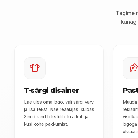
Tegime re
kunagi
T-särgi disainer
Past
Lae üles oma logo, vali särgi värv
Muuda k
ja lisa tekst. Näe reaalajas, kuidas
reklaa
Sinu bränd tekstiilil ellu ärkab ja
visiitk
küsi kohe pakkumist.
logoga 
ekraanil