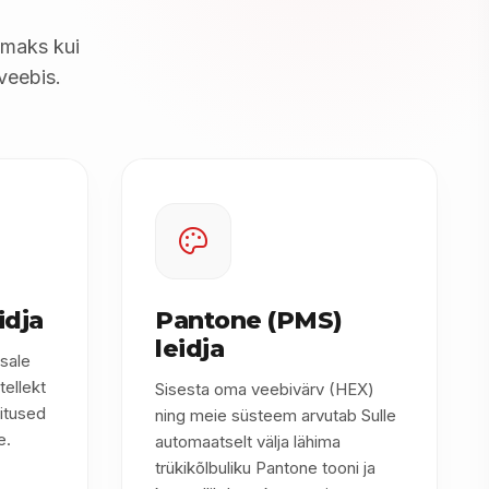
samaks kui
veebis.
idja
Pantone (PMS)
leidja
tsale
tellekt
Sisesta oma veebivärv (HEX)
gitused
ning meie süsteem arvutab Sulle
e.
automaatselt välja lähima
trükikõlbuliku Pantone tooni ja