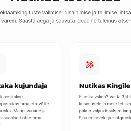
klaamkingituste valimise, disainimise ja tellimise liht
 varem. Säästa aega ja saavuta ideaalne tulemus otse 
aka kujundaja
Nutikas Kingile
lassikaline
Ei oska valida? Vasta 3 lih
mpastakas oma ettevõtte
küsimusele ja meie tehisin
aardiks. Mängi värvide ja
pakub välja ideaalsed kin
visuaalselt otse oma
Sinu eelarvele ja sihtgrupil
.