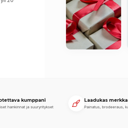
yli 20
otettava kumppani
Laadukas merkka
iset hankinnat ja suuryritykset
Painatus, brodeeraus, k