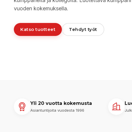
kumppaneita ja kollegoita. Luotettava kumppani 
vuoden kokemuksella.
Katso tuotteet
Tehdyt työt
Yli 20 vuotta kokemusta
Lu
Asiantuntijoita vuodesta 1996
Julk