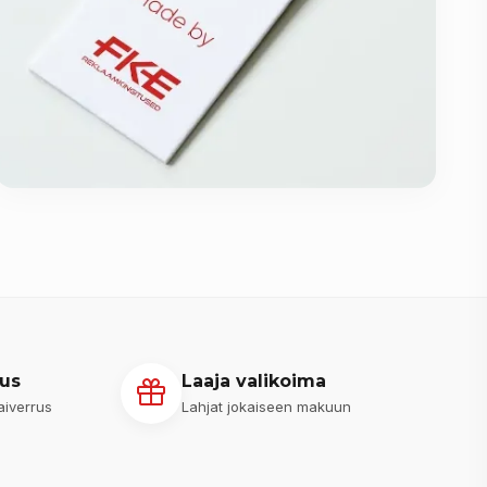
us
Laaja valikoima
aiverrus
Lahjat jokaiseen makuun