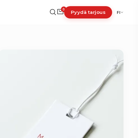
0
Pyydä tarjous
FI