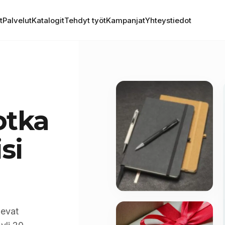
t
Palvelut
Katalogit
Tehdyt työt
Kampanjat
Yhteystiedot
otka
si
levat