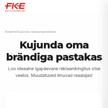
Avaleht
/
Kujunda reklaampastakas
Kujunda oma
brändiga pastakas
Loo ideaalne igapäevane reklaamkingitus otse
veebis. Muudatused ilmuvad reaalajas!