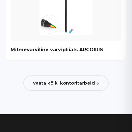
Mitmevärviline värvipliiats ARCOIRIS
Vaata kõiki kontoritarbeid