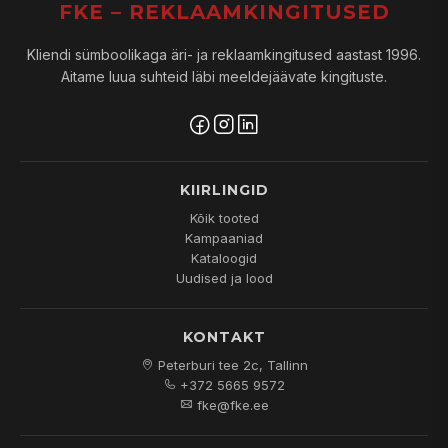
FKE – REKLAAMKINGITUSED
Kliendi sümboolikaga äri- ja reklaamkingitused aastast 1996.
Aitame luua suhteid läbi meeldejäävate kingituste.
KIIRLINGID
Kõik tooted
Kampaaniad
Kataloogid
Uudised ja lood
KONTAKT
Peterburi tee 2c, Tallinn
+372 5665 9572
fke@fke.ee