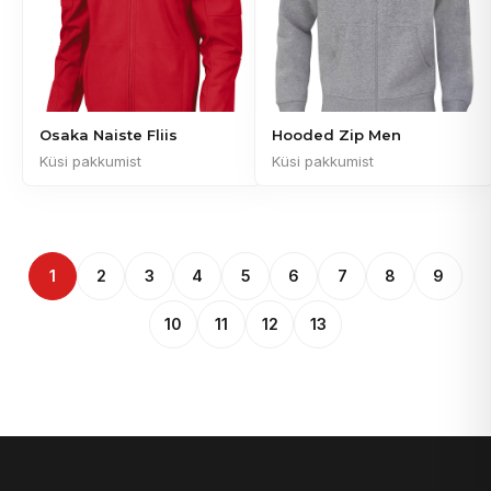
Osaka Naiste Fliis
Hooded Zip Men
Küsi pakkumist
Küsi pakkumist
1
2
3
4
5
6
7
8
9
10
11
12
13