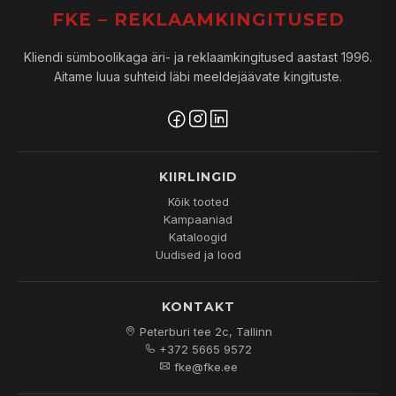
FKE – REKLAAMKINGITUSED
Kliendi sümboolikaga äri- ja reklaamkingitused aastast 1996.
Aitame luua suhteid läbi meeldejäävate kingituste.
KIIRLINGID
Kõik tooted
Kampaaniad
Kataloogid
Uudised ja lood
KONTAKT
Peterburi tee 2c, Tallinn
+372 5665 9572
fke@fke.ee