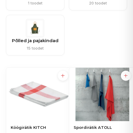
1 toodet
20 toodet
Põlled ja pajakindad
15 toodet
Köögirätik KITCH
Spordirätik ATOLL