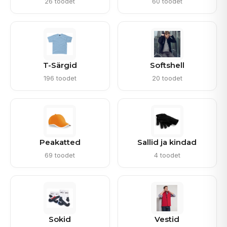
26 toodet
60 toodet
T-Särgid
Softshell
196 toodet
20 toodet
Peakatted
Sallid ja kindad
69 toodet
4 toodet
Sokid
Vestid