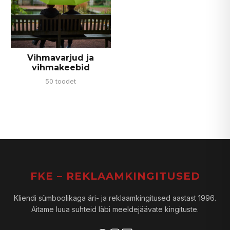
Vihmavarjud ja
vihmakeebid
50 toodet
FKE – REKLAAMKINGITUSED
Kliendi sümboolikaga äri- ja reklaamkingitused aastast 1996.
Aitame luua suhteid läbi meeldejäävate kingituste.