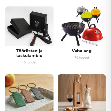
Tööriistad ja
Vaba aeg
taskulambid
70 toodet
45 toodet