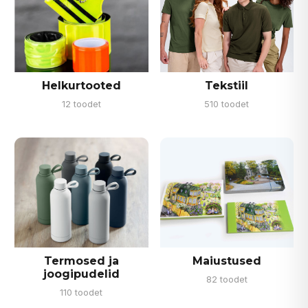
Helkurtooted
Tekstiil
12 toodet
510 toodet
Termosed ja
Maiustused
joogipudelid
82 toodet
110 toodet