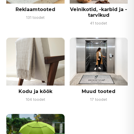
Reklaamtooted
Veinikotid, -karbid ja -
tarvikud
131 toodet
41 toodet
Kodu ja köök
Muud tooted
104 toodet
17 toodet