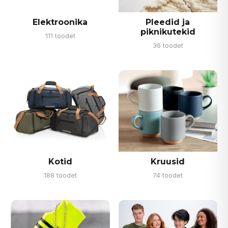
Elektroonika
Pleedid ja
piknikutekid
111 toodet
36 toodet
Kotid
Kruusid
188 toodet
74 toodet