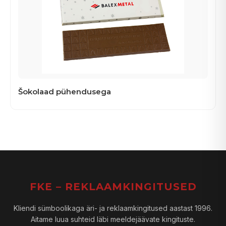
Šokolaad pühendusega
FKE – REKLAAMKINGITUSED
Kliendi sümboolikaga äri- ja reklaamkingitused aastast 1996.
Aitame luua suhteid läbi meeldejäävate kingituste.