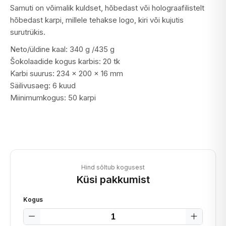
Samuti on võimalik kuldset, hõbedast või holograafilistelt
hõbedast karpi, millele tehakse logo, kiri või kujutis
surutrükis.
Neto/üldine kaal: 340 g /435 g
Šokolaadide kogus karbis: 20 tk
Karbi suurus: 234 x 200 x 16 mm
Säilivusaeg: 6 kuud
Miinimumkogus: 50 karpi
Hind sõltub kogusest
Küsi pakkumist
Kogus