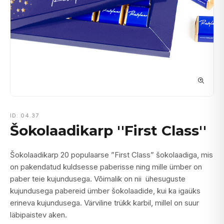
ID: 04.37
Šokolaadikarp ''First Class''
Šokolaadikarp 20 populaarse ”First Class” šokolaadiga, mis
on pakendatud kuldsesse paberisse ning mille ümber on
paber teie kujundusega. Võimalik on nii ühesuguste
kujundusega pabereid ümber šokolaadide, kui ka igaüks
erineva kujundusega. Värviline trükk karbil, millel on suur
läbipaistev aken.