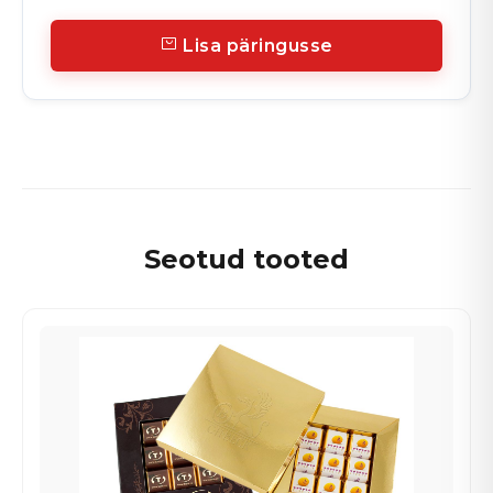
Lisa päringusse
Seotud tooted