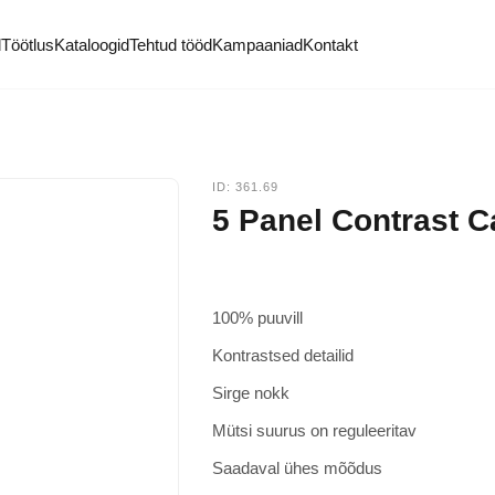
ötlus
Kataloogid
Tehtud tööd
Kampaaniad
Kontakt
ID: 361.69
5 Panel Contrast
100% puuvill
Kontrastsed detailid
Sirge nokk
Mütsi suurus on reguleeritav
Saadaval ühes mõõdus