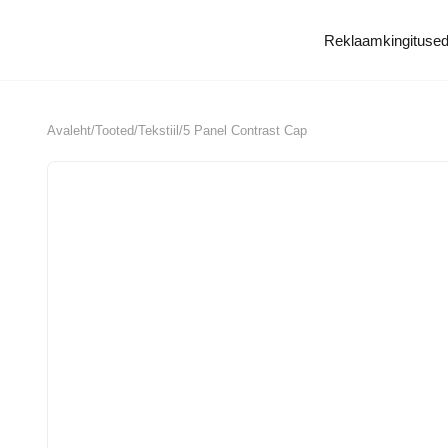
Reklaamkingitused
Tö
Avaleht
/
Tooted
/
Tekstiil
/
5 Panel Contrast Cap