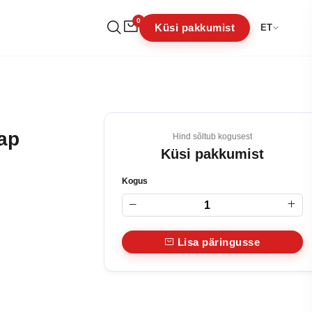
0
Küsi pakkumist
ET
 Cap
Hind sõltub kogusest
Küsi pakkumist
Kogus
Lisa päringusse