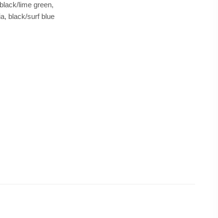
d, black/lime
ack/fuchsia,