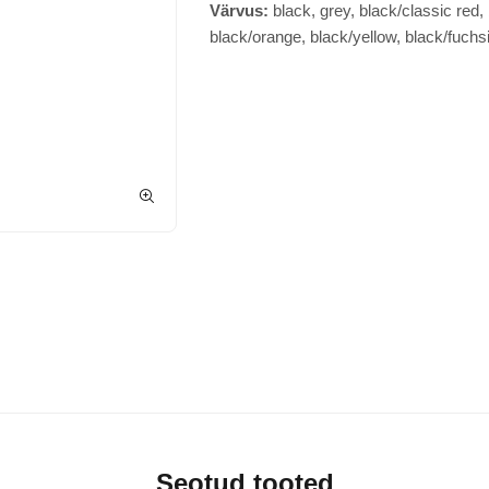
Värvus:
black, grey, black/classic re
green, black/orange, black/yellow, bl
black/surf blue
Seotud tooted