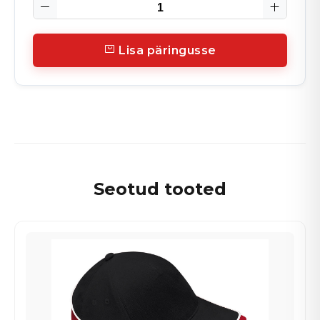
Lisa päringusse
Seotud tooted