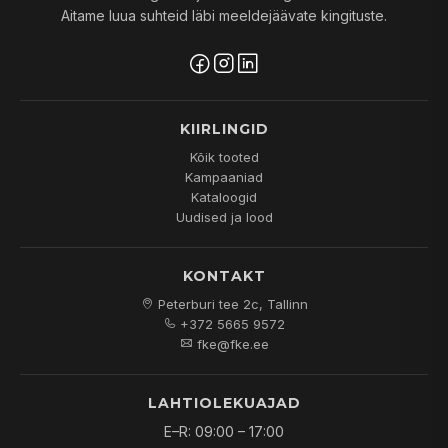
Aitame luua suhteid läbi meeldejäävate kingituste.
KIIRLINGID
Kõik tooted
Kampaaniad
Kataloogid
Uudised ja lood
KONTAKT
Peterburi tee 2c, Tallinn
+372 5665 9572
fke@fke.ee
LAHTIOLEKUAJAD
E–R: 09:00 – 17:00