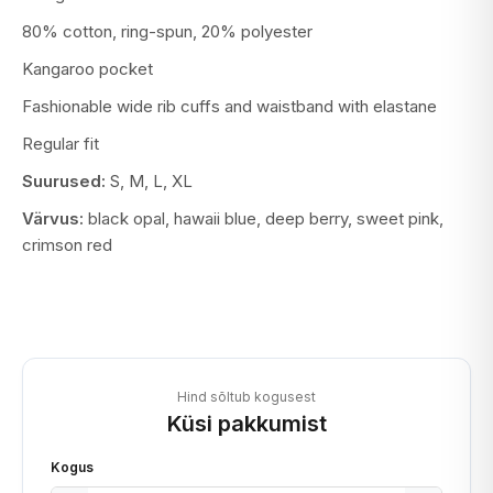
80% cotton, ring-spun, 20% polyester
Kangaroo pocket
Fashionable wide rib cuffs and waistband with elastane
Regular fit
Suurused:
S, M, L, XL
Värvus:
black opal, hawaii blue, deep berry, sweet pink,
crimson red
Hind sõltub kogusest
Küsi pakkumist
Kogus