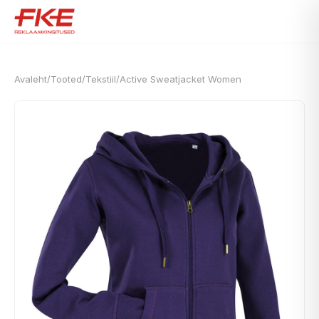
Avaleht
/
Tooted
/
Tekstiil
/
Active Sweatjacket Women