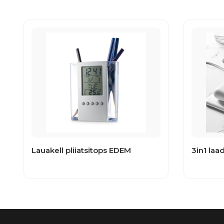
Lauakell pliiatsitops EDEM
3in1 la