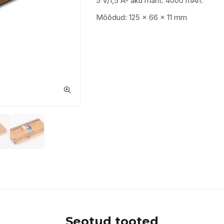
5 V/1,5 A- aku maht: 4000 mAh.
Mõõdud: 125 x 66 x 11 mm
Seotud tooted