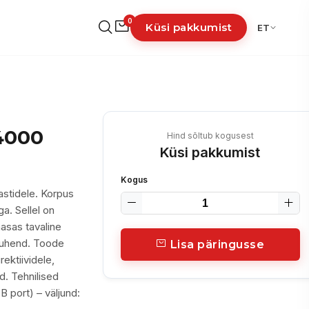
0
Küsi pakkumist
ET
4000
Hind sõltub kogusest
Küsi pakkumist
Kogus
astidele. Korpus
a. Sellel on
aasas tavaline
juhend. Toode
Lisa päringusse
ektiividele,
d. Tehnilised
B port) – väljund: