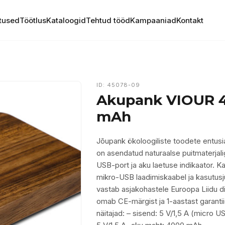
tused
Töötlus
Kataloogid
Tehtud tööd
Kampaaniad
Kontakt
ID: 45078-09
Akupank VIOUR 
mAh
Jõupank ökoloogiliste toodete entusi
on asendatud naturaalse puitmaterjalig
USB-port ja aku laetuse indikaator. K
mikro-USB laadimiskaabel ja kasutus
vastab asjakohastele Euroopa Liidu dir
omab CE-märgist ja 1-aastast garantii
näitajad: – sisend: 5 V/1,5 A (micro US