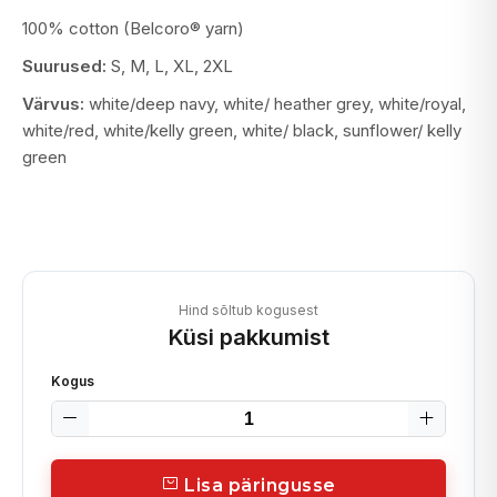
100% cotton (Belcoro® yarn)
Suurused:
S, M, L, XL, 2XL
Värvus:
white/deep navy, white/ heather grey, white/royal,
white/red, white/kelly green, white/ black, sunflower/ kelly
green
Hind sõltub kogusest
Küsi pakkumist
Kogus
Lisa päringusse