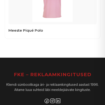
Meeste Piqué Polo
FKE – REKLAAMKINGITUSED
Kliendi sümboolikaga äri- ja reklaamkingitused aastast 1996.
Aitame luua suhteid läbi meeldejäävate kingituste.