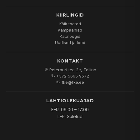
KIIRLINGID
Kõik tooted
Kampaaniad
Kataloogid
Uudised ja lood
KONTAKT
Peterburi tee 2c, Tallinn
+372 5665 9572
fke@fke.ee
LAHTIOLEKUAJAD
E–R: 09:00 – 17:00
L–P: Suletud