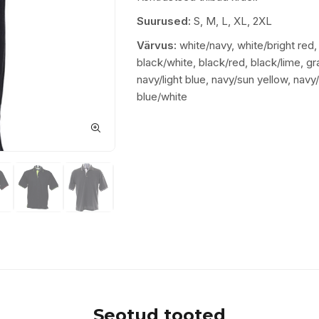
Suurused:
S, M, L, XL, 2XL
Värvus:
white/navy, white/bright red,
black/white, black/red, black/lime, gr
navy/light blue, navy/sun yellow, navy/
blue/white
Seotud tooted