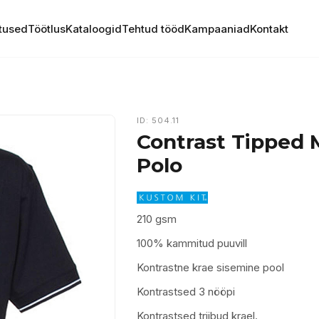
tused
Töötlus
Kataloogid
Tehtud tööd
Kampaaniad
Kontakt
ID: 504.11
Contrast Tipped 
Polo
210 gsm
100% kammitud puuvill
Kontrastne krae sisemine pool
Kontrastsed 3 nööpi
Kontrastsed triibud krael.