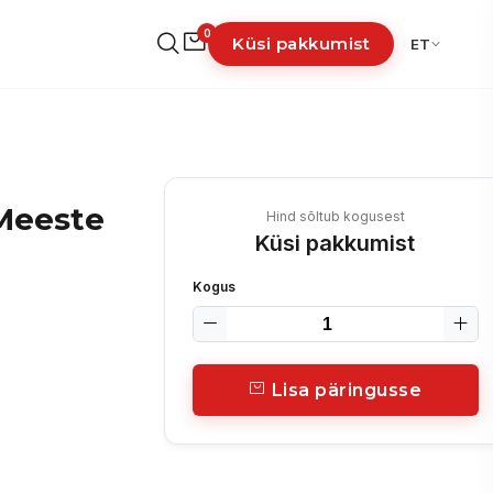
0
Küsi pakkumist
ET
Meeste
Hind sõltub kogusest
Küsi pakkumist
Kogus
Lisa päringusse