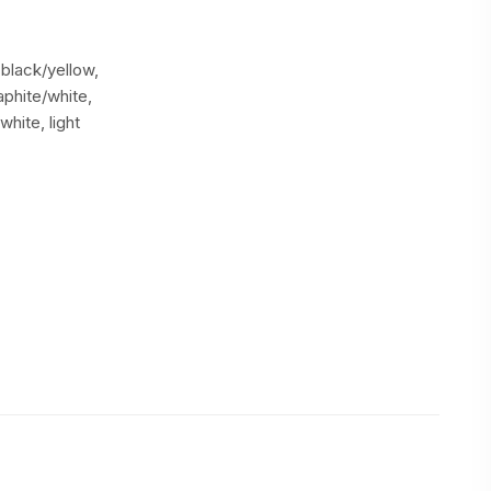
 black/yellow,
aphite/white,
white, light