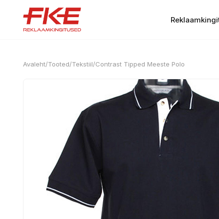
Reklaamkingi
Avaleht
/
Tooted
/
Tekstiil
/
Contrast Tipped Meeste Polo