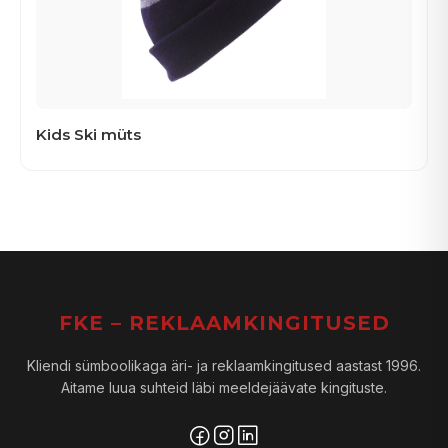
Kids Ski müts
FKE – REKLAAMKINGITUSED
Kliendi sümboolikaga äri- ja reklaamkingitused aastast 1996.
Aitame luua suhteid läbi meeldejäävate kingituste.