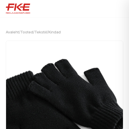
Avaleht
/
Tooted
/
Tekstiil
/
Kindad