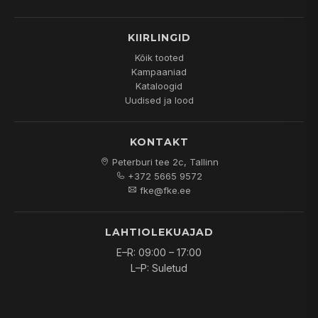
KIIRLINGID
Kõik tooted
Kampaaniad
Kataloogid
Uudised ja lood
KONTAKT
Peterburi tee 2c, Tallinn
+372 5665 9572
fke@fke.ee
LAHTIOLEKUAJAD
E–R: 09:00 – 17:00
L–P: Suletud