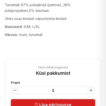
Tumehall: 67% polüakrüül (pehme), 28%
polüpropüleen,5% elastaan
Ühes osas kindad: näpuotsteta kindad
Suurused:
S/M, L/XL
Värvus:
must, tumehall
Hind sõltub kogusest
Küsi pakkumist
Kogus
Lisa päringusse