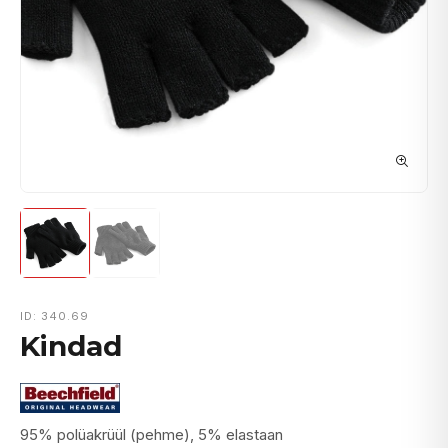
ID: 340.69
Kindad
95% polüakrüül (pehme), 5% elastaan