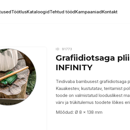
tused
Töötlus
Kataloogid
Tehtud tööd
Kampaaniad
Kontakt
ID: 91773
Grafiidiotsaga pli
INFINITY
Tindivaba bambusest grafiidiotsaga pl
Kauakestev, kustutatav, teritamist pol
toode on valmistatud looduslikest mat
värv ja trükitulemus toodete lõikes er
Mõõdud: Ø 8 x 138 mm