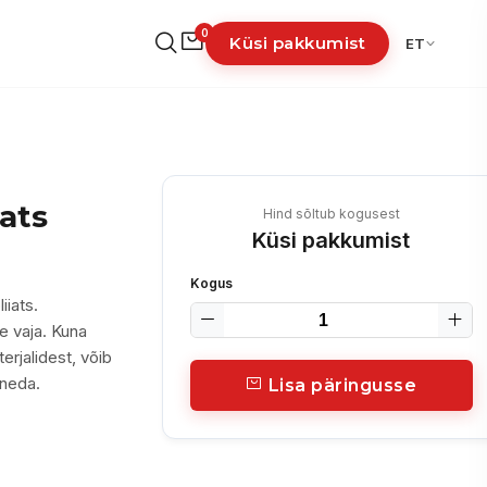
0
Küsi pakkumist
ET
iats
Hind sõltub kogusest
Küsi pakkumist
Kogus
iiats.
e vaja. Kuna
erjalidest, võib
ineda.
Lisa päringusse