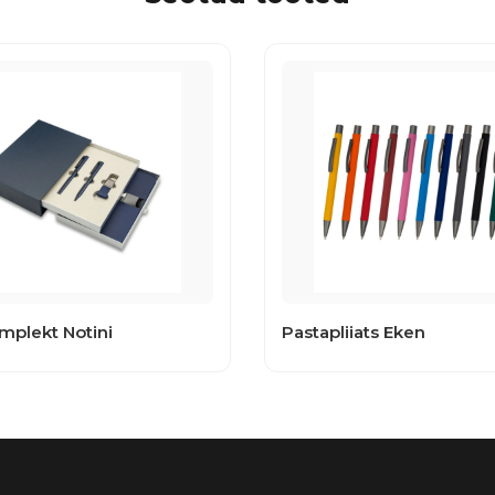
mplekt Notini
Pastapliiats Eken