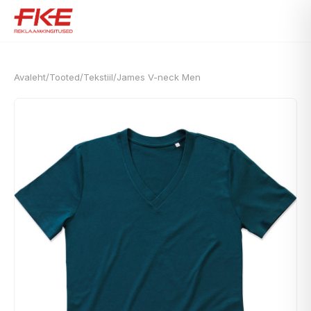
Avaleht
/
Tooted
/
Tekstiil
/
James V-neck Men