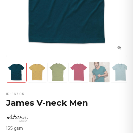
ID: 167.05
James V-neck Men
155 gsm