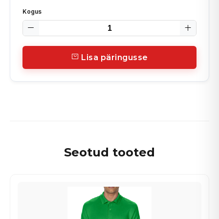
Kogus
Lisa päringusse
Seotud tooted