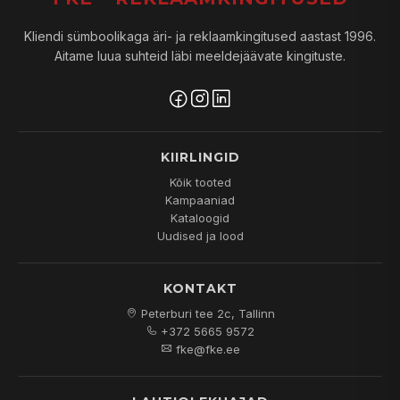
Kliendi sümboolikaga äri- ja reklaamkingitused aastast 1996.
Aitame luua suhteid läbi meeldejäävate kingituste.
KIIRLINGID
Kõik tooted
Kampaaniad
Kataloogid
Uudised ja lood
KONTAKT
Peterburi tee 2c, Tallinn
+372 5665 9572
fke@fke.ee