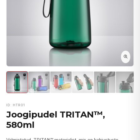
ID: HTR01
Joogipudel TRITAN™,
580ml
Valmistatud TRITAN™ materjalist, mis on kahjustuste