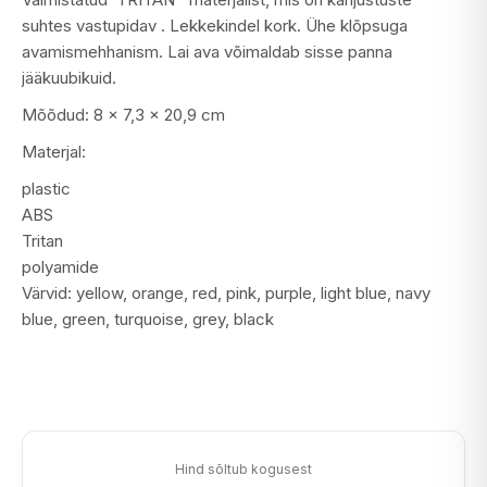
suhtes vastupidav . Lekkekindel kork. Ühe klõpsuga
avamismehhanism. Lai ava võimaldab sisse panna
jääkuubikuid.
Mõõdud: 8 x 7,3 x 20,9 cm
Materjal:
plastic
ABS
Tritan
polyamide
Värvid: yellow, orange, red, pink, purple, light blue, navy
blue, green, turquoise, grey, black
Hind sõltub kogusest