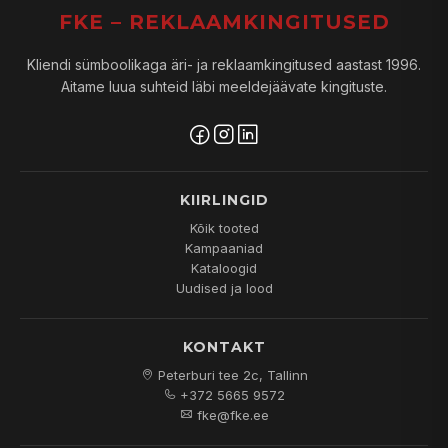
FKE – REKLAAMKINGITUSED
Kliendi sümboolikaga äri- ja reklaamkingitused aastast 1996.
Aitame luua suhteid läbi meeldejäävate kingituste.
KIIRLINGID
Kõik tooted
Kampaaniad
Kataloogid
Uudised ja lood
KONTAKT
Peterburi tee 2c, Tallinn
+372 5665 9572
fke@fke.ee