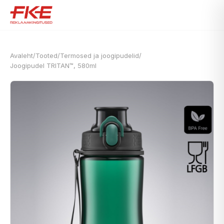
Avaleht
/
Tooted
/
Termosed ja joogipudelid
/
Joogipudel TRITAN™, 580ml