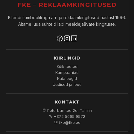
FKE – REKLAAMKINGITUSED
Kliendi sümboolikaga äri- ja reklaamkingitused aastast 1996.
Aitame luua suhteid läbi meeldejäävate kingituste.
KIIRLINGID
Kõik tooted
Kampaaniad
Kataloogid
Uudised ja lood
KONTAKT
Peterburi tee 2c, Tallinn
+372 5665 9572
fke@fke.ee