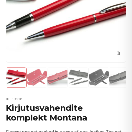
ID: 19218
Kirjutusvahendite
komplekt Montana
Elegant pen set packed in a case of eco-leather. The set