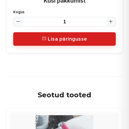
Küsi pakkumist
Kogus
Lisa päringusse
Seotud tooted