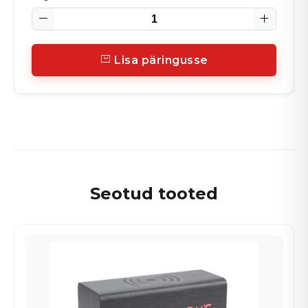
Lisa päringusse
Seotud tooted