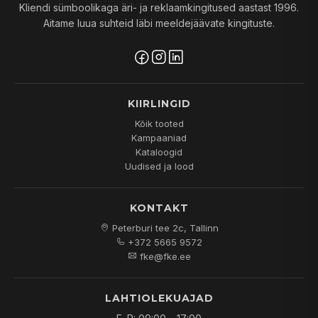
Kliendi sümboolikaga äri- ja reklaamkingitused aastast 1996.
Aitame luua suhteid läbi meeldejäävate kingituste.
KIIRLINGID
Kõik tooted
Kampaaniad
Kataloogid
Uudised ja lood
KONTAKT
Peterburi tee 2c, Tallinn
+372 5665 9572
fke@fke.ee
LAHTIOLEKUAJAD