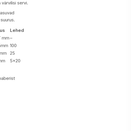
ärvilisi servi.
 asuvad
 suurus.
us
Lehed
7 mm
–
5mm
100
5mm
25
mm
5×20
aberist