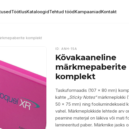
tused
Töötlus
Kataloogid
Tehtud tööd
Kampaaniad
Kontakt
ärkmepaberite komplekt
ID: ANH-15A
Kõvakaaneline
märkmepaberite
komplekt
Taskuformaadis (107 x 80 mm) kompl
kahte
„Sticky Notes“
märkmeplokki (
50 x 75 mm) ning fooliumindekseid 
vahel. Märkmeplokkide lehtede arv on
peamine materjal on läikiva või mati f
lamineeritud paber. Märkmike jaoks o