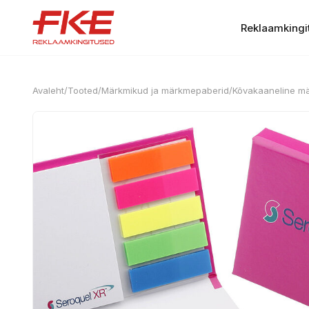
Reklaamkingi
Avaleht
/
Tooted
/
Märkmikud ja märkmepaberid
/
Kõvakaaneline m