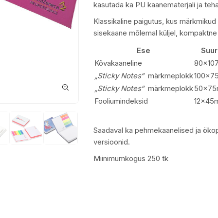
kasutada ka PU kaanematerjali ja teha v
Klassikaline paigutus, kus märkmikud
sisekaane mõlemal küljel, kompaktne
Ese
Suur
Kõvakaaneline
80×10
„Sticky Notes“
märkmeplokk
100x7
„Sticky Notes“
märkmeplokk
50x7
Fooliumindeksid
12x45
Saadaval ka pehmekaanelised ja ökop
versioonid.
Miinimumkogus 250 tk