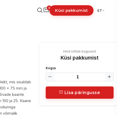
0
Küsi pakkumist
ET
Hind sõltub kogusest
Küsi pakkumist
Kogus
ekt, mis sisaldab
100 x 75 mm ja
Lisa päringusse
kõvade kaante
 100 ja 25. Kaane
ooliumiga
n võimalik