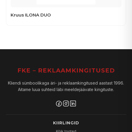
Kruus ILONA DUO
FKE – REKLAAMKINGITUSED
Kliendi sümboolikaga äri- ja reklaamkingitused aastast 1996.
Aitame luua suhteid läbi meeldejäävate kingituste.
KIIRLINGID
Kõik tooted