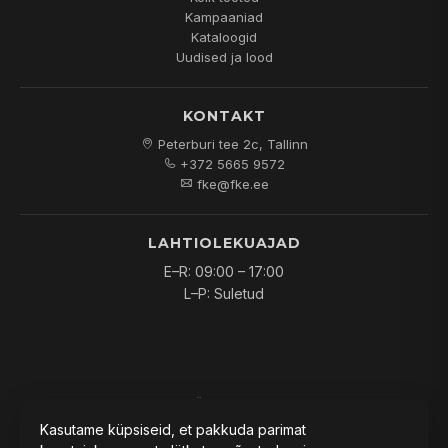
Kampaaniad
Kataloogid
Uudised ja lood
KONTAKT
Peterburi tee 2c, Tallinn
+372 5665 9572
fke@fke.ee
LAHTIOLEKUAJAD
E–R: 09:00 – 17:00
L–P: Suletud
© 2026
FKE OÜ
. Kõik õigused kaitstud.
Kasutame küpsiseid, et pakkuda parimat