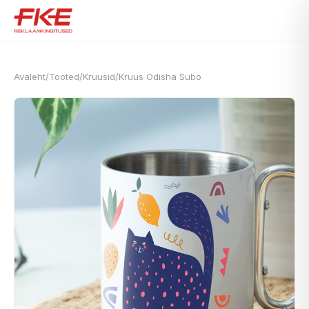
Avaleht
/
Tooted
/
Kruusid
/
Kruus Odisha Subo