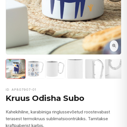
ID: AP807907-01
Kruus Odisha Subo
Kahekihiline, karabiiniga ringlussevõetud roostevabast
terasest termokruus sublimatsioontrükiks. Tarnitakse
kraftpaberist karbis.