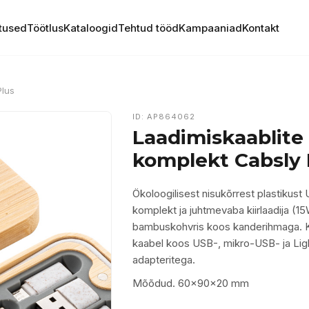
tused
Töötlus
Kataloogid
Tehtud tööd
Kampaaniad
Kontakt
Plus
ID: AP864062
Laadimiskaablite
komplekt Cabsly 
Ökoloogilisest nisukõrrest plastikust 
komplekt ja juhtmevaba kiirlaadija (1
bambuskohvris koos kanderihmaga.
kaabel koos USB-, mikro-USB- ja Lig
adapteritega.
Mõõdud. 60×90×20 mm