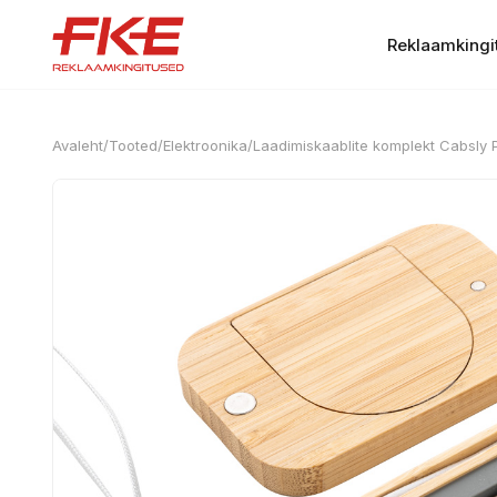
Reklaamkingi
Avaleht
/
Tooted
/
Elektroonika
/
Laadimiskaablite komplekt Cabsly 