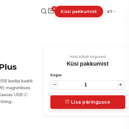
0
Küsi pakkumist
ET
Hind sõltub kogusest
Küsi pakkumist
Plus
Kogus
USB laadija kaabli
5W) magnetilises
 Kaasas USB-C
htning-
Lisa päringusse