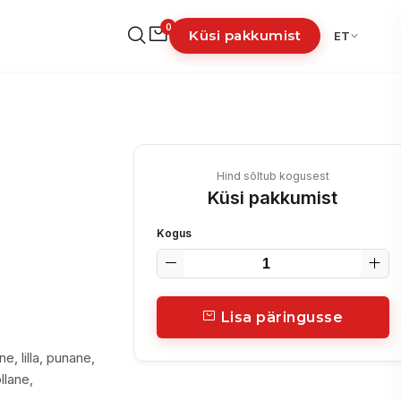
0
Küsi pakkumist
ET
Hind sõltub kogusest
Küsi pakkumist
Kogus
Lisa päringusse
e, lilla, punane,
llane,