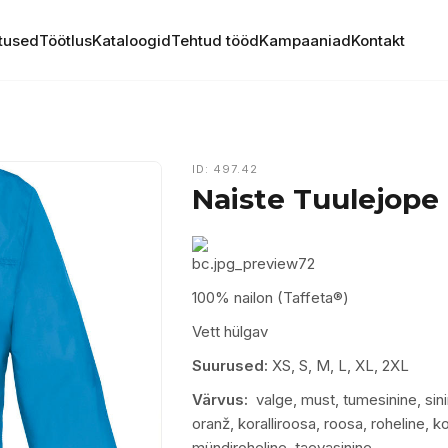
tused
Töötlus
Kataloogid
Tehtud tööd
Kampaaniad
Kontakt
ID: 497.42
Naiste Tuulejope
100% nailon (Taffeta®)
Vett hülgav
Suurused:
XS, S, M, L, XL, 2XL
Värvus:
valge, must, tumesinine, sinin
oranž, koralliroosa, roosa, roheline, ko
mündiroheline, taevasinine