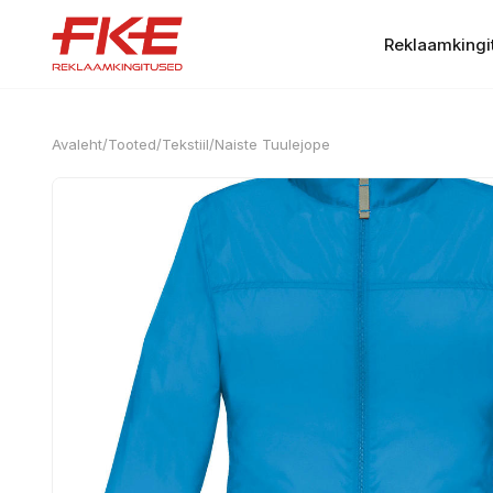
Reklaamkingi
Avaleht
/
Tooted
/
Tekstiil
/
Naiste Tuulejope