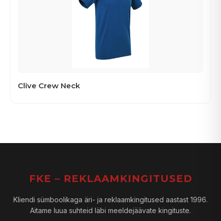
Clive Crew Neck
FKE – REKLAAMKINGITUSED
Kliendi sümboolikaga äri- ja reklaamkingitused aastast 1996.
Aitame luua suhteid läbi meeldejäävate kingituste.