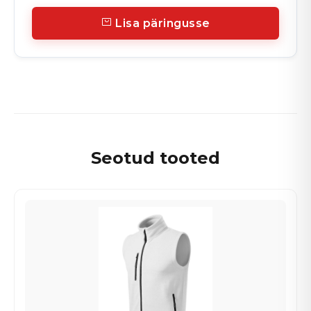
Lisa päringusse
Seotud tooted