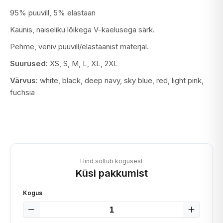
95% puuvill, 5% elastaan
Kaunis, naiseliku lõikega V-kaelusega särk.
Pehme, veniv puuvill/elastaanist materjal.
Suurused:
XS, S, M, L, XL, 2XL
Värvus:
white, black, deep navy, sky blue, red, light pink,
fuchsia
Hind sõltub kogusest
Küsi pakkumist
Kogus