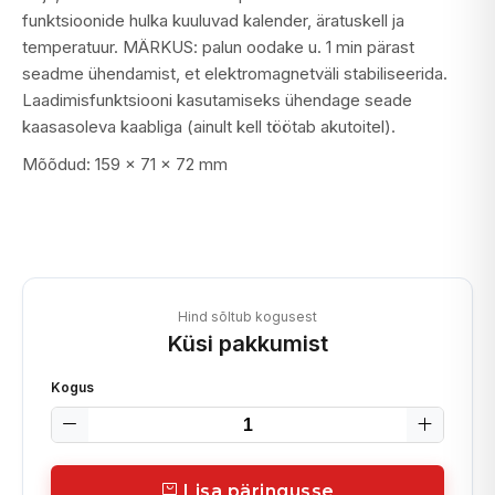
funktsioonide hulka kuuluvad kalender, äratuskell ja
temperatuur. MÄRKUS: palun oodake u. 1 min pärast
seadme ühendamist, et elektromagnetväli stabiliseerida.
Laadimisfunktsiooni kasutamiseks ühendage seade
kaasasoleva kaabliga (ainult kell töötab akutoitel).
Mõõdud: 159 x 71 x 72 mm
Hind sõltub kogusest
Küsi pakkumist
Kogus
Lisa päringusse