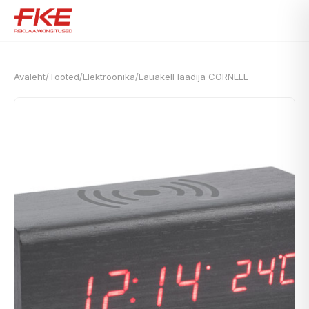
Avaleht
/
Tooted
/
Elektroonika
/
Lauakell laadija CORNELL