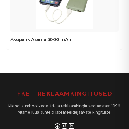
Akupank Asama 5000 mAh
FKE – REKLAAMKINGITUSED
Kliendi sümboolikaga äri- ja reklaamkingitused aastast 1996.
Aitame luua suhteid läbi meeldejäävate kingituste.