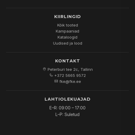
KIIRLINGID
Kõik tooted
Kampaaniad
Kataloogid
Uudised ja lood
KONTAKT
Peterburi tee 2c, Tallinn
+372 5665 9572
fke@fke.ee
LAHTIOLEKUAJAD
E–R: 09:00 – 17:00
L–P: Suletud