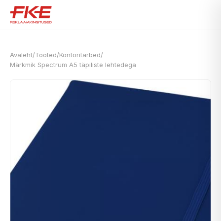
Avaleht
/
Tooted
/
Kontoritarbed
/
Märkmik Spectrum A5 täpiliste lehtedega