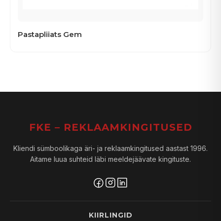
Pastapliiats Gem
FKE – REKLAAMKINGITUSED
Kliendi sümboolikaga äri- ja reklaamkingitused aastast 1996.
Aitame luua suhteid läbi meeldejäävate kingituste.
KIIRLINGID