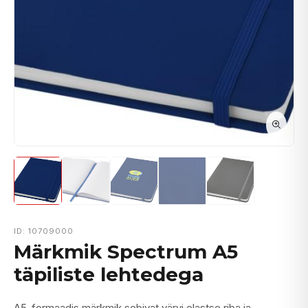
ID: 10709000
Märkmik Spectrum A5
täpiliste lehtedega
A5-formaadis märkmik sobivat värvi elastse riba ja