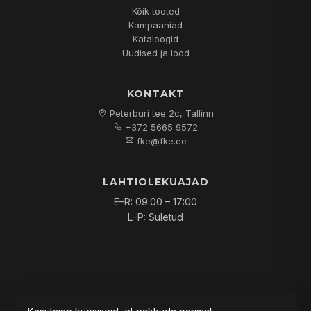
Kõik tooted
Kampaaniad
Kataloogid
Uudised ja lood
KONTAKT
Peterburi tee 2c, Tallinn
+372 5665 9572
fke@fke.ee
LAHTIOLEKUAJAD
E–R: 09:00 – 17:00
L–P: Suletud
© 2026
FKE OÜ
. Kõik õigused kaitstud.