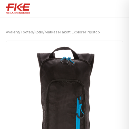
Avaleht
/
Tooted
/
Kotid
/
Matkaseljakott Explorer ripstop