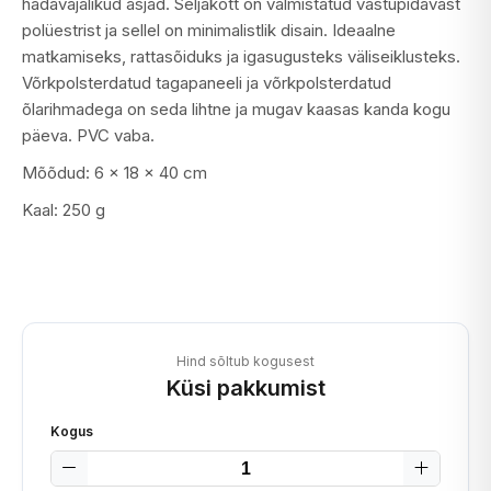
hädavajalikud asjad. Seljakott on valmistatud vastupidavast
polüestrist ja sellel on minimalistlik disain. Ideaalne
matkamiseks, rattasõiduks ja igasugusteks väliseiklusteks.
Võrkpolsterdatud tagapaneeli ja võrkpolsterdatud
õlarihmadega on seda lihtne ja mugav kaasas kanda kogu
päeva. PVC vaba.
Mõõdud: 6 x 18 x 40 cm
Kaal: 250 g
Hind sõltub kogusest
Küsi pakkumist
Kogus