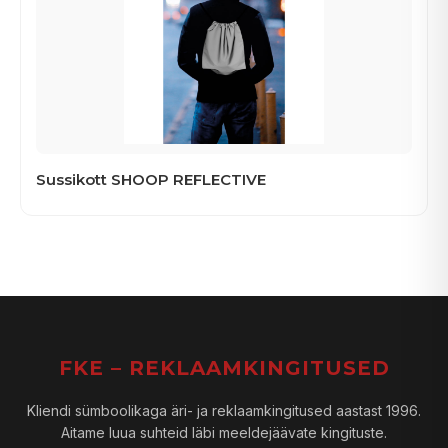
Sussikott SHOOP REFLECTIVE
FKE – REKLAAMKINGITUSED
Kliendi sümboolikaga äri- ja reklaamkingitused aastast 1996.
Aitame luua suhteid läbi meeldejäävate kingituste.