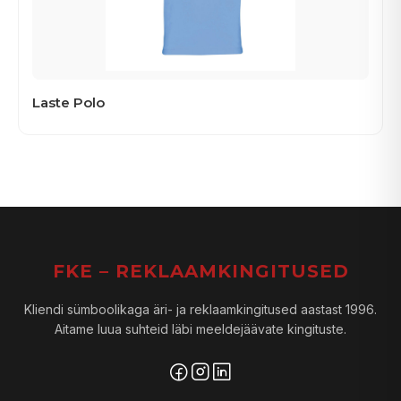
Laste Polo
FKE – REKLAAMKINGITUSED
Kliendi sümboolikaga äri- ja reklaamkingitused aastast 1996.
Aitame luua suhteid läbi meeldejäävate kingituste.