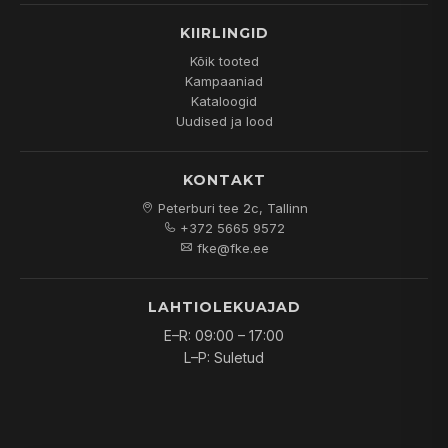
KIIRLINGID
Kõik tooted
Kampaaniad
Kataloogid
Uudised ja lood
KONTAKT
Peterburi tee 2c, Tallinn
+372 5665 9572
fke@fke.ee
LAHTIOLEKUAJAD
E–R: 09:00 – 17:00
L–P: Suletud