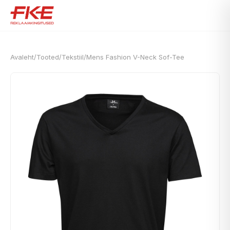
Avaleht
/
Tooted
/
Tekstiil
/
Mens Fashion V-Neck Sof-Tee