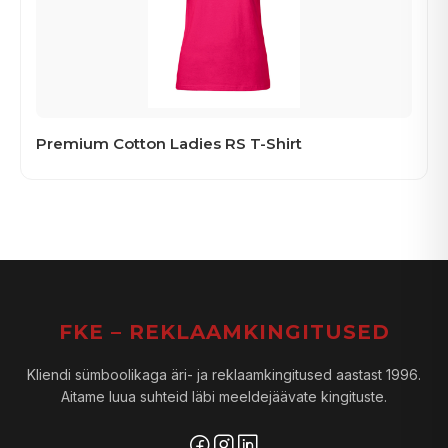
Premium Cotton Ladies RS T-Shirt
FKE – REKLAAMKINGITUSED
Kliendi sümboolikaga äri- ja reklaamkingitused aastast 1996.
Aitame luua suhteid läbi meeldejäävate kingituste.