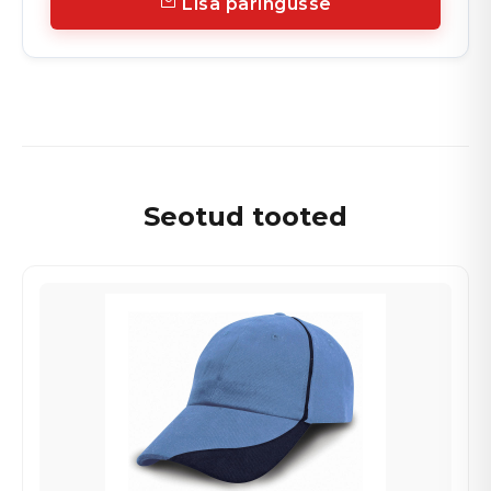
Lisa päringusse
Seotud tooted