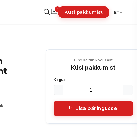
0
Küsi pakkumist
ET
n
Hind sõltub kogusest
Küsi pakkumist
nt
Kogus
nk
Lisa päringusse