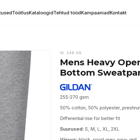
tused
Töötlus
Kataloogid
Tehtud tööd
Kampaaniad
Kontakt
ID: 248.09
Mens Heavy Ope
Bottom Sweatpa
255-270 gsm
50% cotton, 50% polyester, preshru
Differential rise for better fit
Suurused:
S, M, L, XL, 2XL
Värvus:
black, sport grey, navy, red