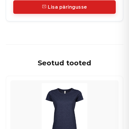
Lisa päringusse
Seotud tooted