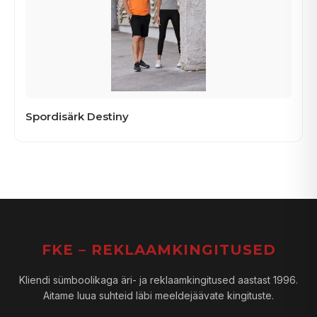
Spordisärk Destiny
FKE – REKLAAMKINGITUSED
Kliendi sümboolikaga äri- ja reklaamkingitused aastast 1996.
Aitame luua suhteid läbi meeldejäävate kingituste.