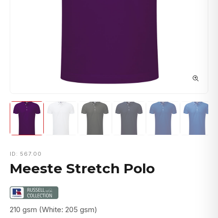
ID: 567.00
Meeste Stretch Polo
210 gsm (White: 205 gsm)