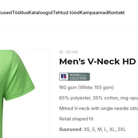
tused
Töötlus
Kataloogid
Tehtud tööd
Kampaaniad
Kontakt
ID: 151.00
Men’s V-Neck HD
160 gsm (White: 155 gsm)
65% polyester, 35% cotton, ring-s
Mitred V-neck with single needle stit
Retail shaped fit
Suurused:
XS, S, M, L, XL, 2XL