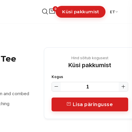
0
Küsi pakkumist
ET
 Tee
Hind sõltub kogusest
Küsi pakkumist
Kogus
pun and combed
ching
Lisa päringusse