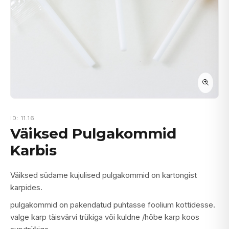
ID: 11.16
Väiksed Pulgakommid
Karbis
Väiksed südame kujulised pulgakommid on kartongist
karpides.
pulgakommid on pakendatud puhtasse foolium kottidesse.
valge karp täisvärvi trükiga või kuldne /hõbe karp koos