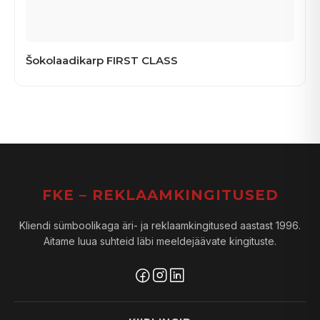
Šokolaadikarp FIRST CLASS
FKE – REKLAAMKINGITUSED
Kliendi sümboolikaga äri- ja reklaamkingitused aastast 1996.
Aitame luua suhteid läbi meeldejäävate kingituste.