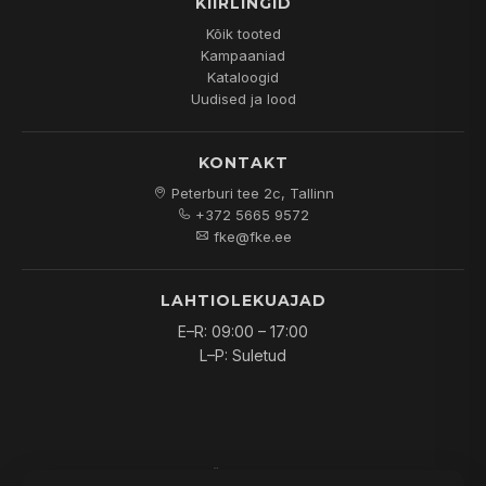
KIIRLINGID
Kõik tooted
Kampaaniad
Kataloogid
Uudised ja lood
KONTAKT
Peterburi tee 2c, Tallinn
+372 5665 9572
fke@fke.ee
LAHTIOLEKUAJAD
E–R: 09:00 – 17:00
L–P: Suletud
© 2026
FKE OÜ
. Kõik õigused kaitstud.