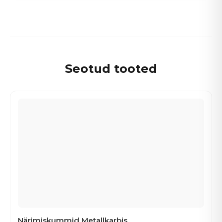
Seotud tooted
Närimiskummid Metallkarbis