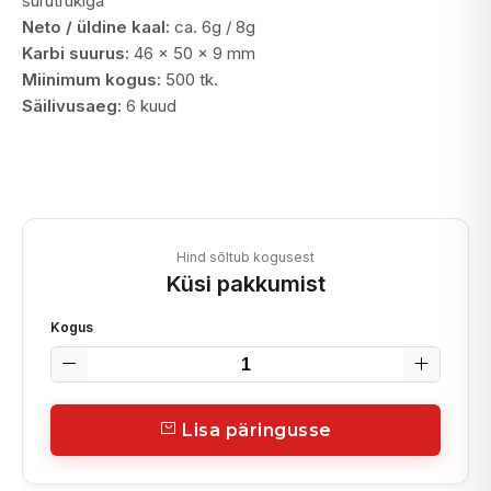
surutrükiga
Neto / üldine kaal:
ca. 6g / 8g
Karbi suurus:
46 x 50 x 9 mm
Miinimum kogus:
500 tk.
Säilivusaeg:
6 kuud
Hind sõltub kogusest
Küsi pakkumist
Kogus
Lisa päringusse