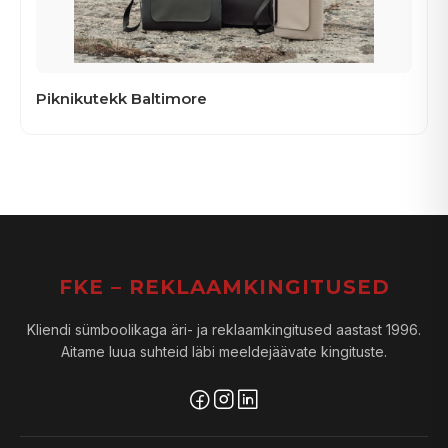
Piknikutekk Baltimore
FKE – REKLAAMKINGITUSED
Kliendi sümboolikaga äri- ja reklaamkingitused aastast 1996.
Aitame luua suhteid läbi meeldejäävate kingituste.