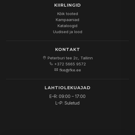
KIIRLINGID
Kõik tooted
Kampaaniad
Kataloogid
Uudised ja lood
KONTAKT
Peterburi tee 2c, Tallinn
+372 5665 9572
fke@fke.ee
LAHTIOLEKUAJAD
E–R: 09:00 – 17:00
L–P: Suletud