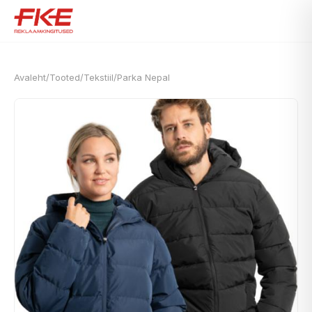
Avaleht
/
Tooted
/
Tekstiil
/
Parka Nepal