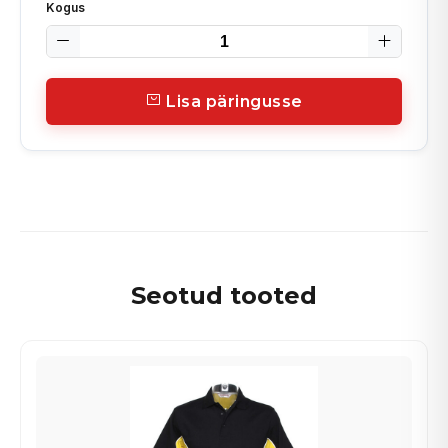
Kogus
Lisa päringusse
Seotud tooted