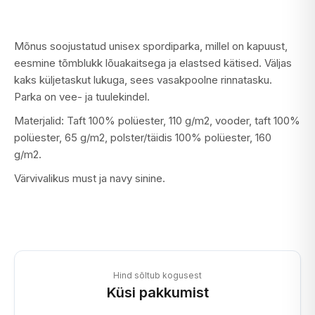
Mõnus soojustatud unisex spordiparka, millel on kapuust,
eesmine tõmblukk lõuakaitsega ja elastsed kätised. Väljas
kaks küljetaskut lukuga, sees vasakpoolne rinnatasku.
Parka on vee- ja tuulekindel.
Materjalid: Taft 100% polüester, 110 g/m2, vooder, taft 100%
polüester, 65 g/m2, polster/täidis 100% polüester, 160
g/m2.
Värvivalikus must ja navy sinine.
Hind sõltub kogusest
Küsi pakkumist