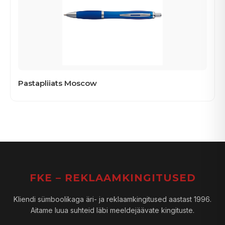
Pastapliiats Moscow
FKE – REKLAAMKINGITUSED
Kliendi sümboolikaga äri- ja reklaamkingitused aastast 1996.
Aitame luua suhteid läbi meeldejäävate kingituste.