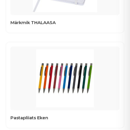
Märkmik THALAASA
Pastapliiats Eken