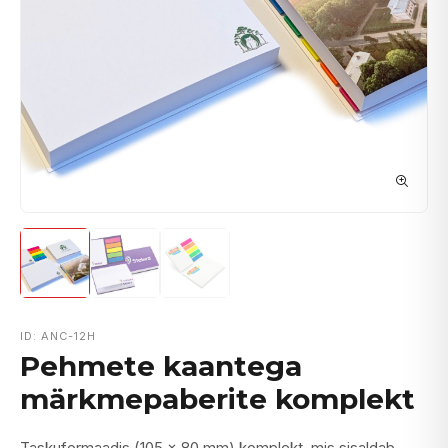
ID: ANC-12H
Pehmete kaantega
märkmepaberite komplekt
Taskuformaadis (105 x 80 mm) komplekt, mis sisaldab