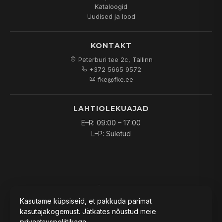
Kataloogid
Uudised ja lood
KONTAKT
Peterburi tee 2c, Tallinn
+372 5665 9572
fke@fke.ee
LAHTIOLEKUAJAD
E–R: 09:00 – 17:00
L–P: Suletud
© 2026
FKE OÜ
. Kõik õigused kaitstud.
Kasutame küpsiseid, et pakkuda parimat
kasutajakogemust. Jätkates nõustud meie
privaatsuspoliitikaga
.