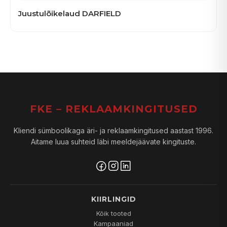
Juustulõikelaud DARFIELD
FKE – REKLAAMKINGITUSED
Kliendi sümboolikaga äri- ja reklaamkingitused aastast 1996.
Aitame luua suhteid läbi meeldejäävate kingituste.
KIIRLINGID
Kõik tooted
Kampaaniad