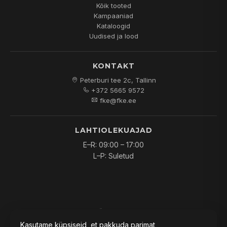
Kõik tooted
Kampaaniad
Kataloogid
Uudised ja lood
KONTAKT
Peterburi tee 2c, Tallinn
+372 5665 9572
fke@fke.ee
LAHTIOLEKUAJAD
E–R: 09:00 – 17:00
L–P: Suletud
© 2026
FKE OÜ
. Kõik õigused kaitstud.
Kasutame küpsiseid, et pakkuda parimat