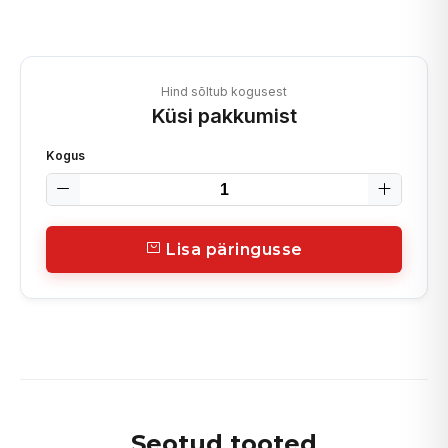
Hind sõltub kogusest
Küsi pakkumist
Kogus
Lisa päringusse
Seotud tooted