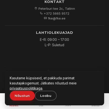
KONTAKT
Peterburi tee 2c, Tallinn
+372 5665 9572
fke@fke.ee
LAHTIOLEKUAJAD
E–R: 09:00 – 17:00
L–P: Suletud
© 2026
FKE OÜ
. Kõik õigused kaitstud.
Kasutame küpsiseid, et pakkuda parimat
kasutajakogemust. Jätkates nõustud meie
privaatsuspoliitikaga
.
Nõustun
Loobu
PAKKUMINE:
0
Lisa päringusse
Küsi hinda
Korv
Avaleht
Otsi
Menüü