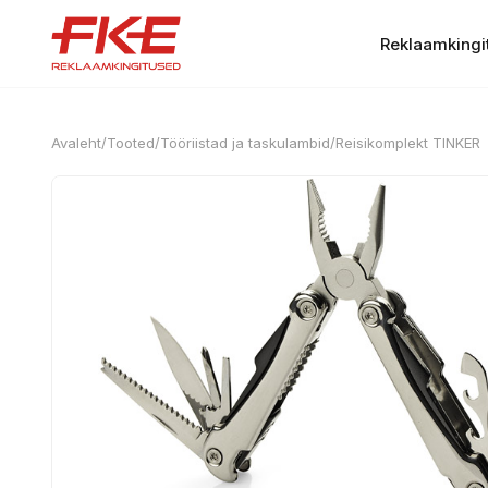
Reklaamkingi
Avaleht
/
Tooted
/
Tööriistad ja taskulambid
/
Reisikomplekt TINKER