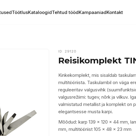
tused
Töötlus
Kataloogid
Tehtud tööd
Kampaaniad
Kontakt
ID: 29120
Reisikomplekt T
Kinkekomplekt, mis sisaldab taskulam
multitööriista. Taskulambil on väga er
reguleeritav valgusvihk (suumifunktsi
valgusrežiimi: tugev, nõrk ja vilkuv. I
valmistatud metallist ja komplekt on
elegantsesse musta karpi.
Mõõdud: karp 139 x 120 x 44 mm, la
mm, multitööriist 105 x 48 x 23 mm