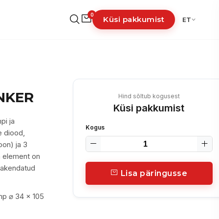
0
Küsi pakkumist
ET
INKER
Hind sõltub kogusest
Küsi pakkumist
pi ja
Kogus
e diood,
oon) ja 3
ga element on
 pakendatud
Lisa päringusse
mp ⌀ 34 x 105