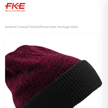
Avaleht
/
Tooted
/
Tekstiil
/
Reversible Heritage Müts