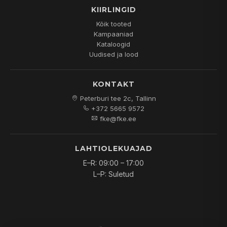
KIIRLINGID
Kõik tooted
Kampaaniad
Kataloogid
Uudised ja lood
KONTAKT
Peterburi tee 2c, Tallinn
+372 5665 9572
fke@fke.ee
LAHTIOLEKUAJAD
E–R: 09:00 – 17:00
L–P: Suletud