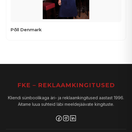
Põll Denmark
FKE – REKLAAMKINGITUSED
Kliendi sümboolikaga äri- ja reklaamkingitused aastast 1996.
Aitame luua suhteid läbi meeldejäävate kingituste.