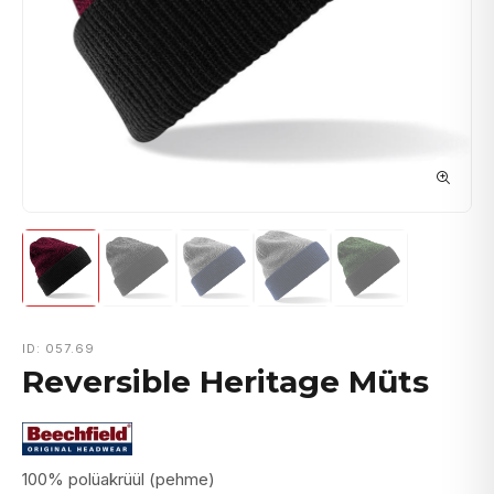
ID: 057.69
Reversible Heritage Müts
100% polüakrüül (pehme)