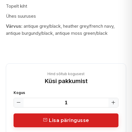
Topelt kiht
Ühes suuruses
Värvus:
antique grey/black, heather grey/french navy,
antique burgundy/black, antique moss green/black
Hind sõltub kogusest
Küsi pakkumist
Kogus
Lisa päringusse