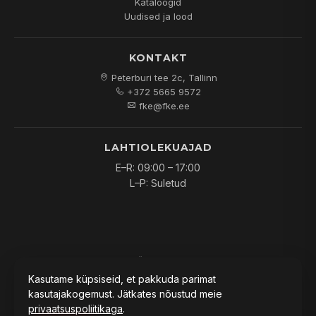
Kataloogid
Uudised ja lood
KONTAKT
Peterburi tee 2c, Tallinn
+372 5665 9572
fke@fke.ee
LAHTIOLEKUAJAD
E–R: 09:00 – 17:00
L–P: Suletud
© 2026
FKE OÜ
. Kõik õigused kaitstud.
Kasutame küpsiseid, et pakkuda parimat
kasutajakogemust. Jätkates nõustud meie
privaatsuspoliitikaga
.