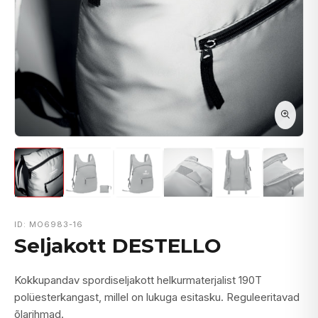
ID: MO6983-16
Seljakott DESTELLO
Kokkupandav spordiseljakott helkurmaterjalist 190T
polüesterkangast, millel on lukuga esitasku. Reguleeritavad
õlarihmad.