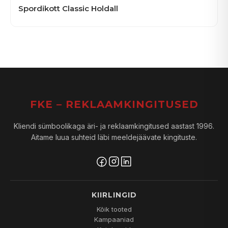
Spordikott Classic Holdall
FKE – REKLAAMKINGITUSED
Kliendi sümboolikaga äri- ja reklaamkingitused aastast 1996.
Aitame luua suhteid läbi meeldejäävate kingituste.
KIIRLINGID
Kõik tooted
Kampaaniad