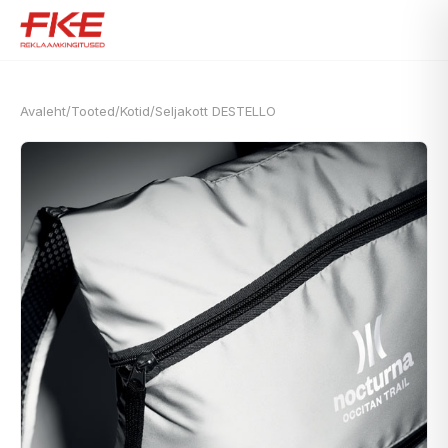
Avaleht
/
Tooted
/
Kotid
/
Seljakott DESTELLO