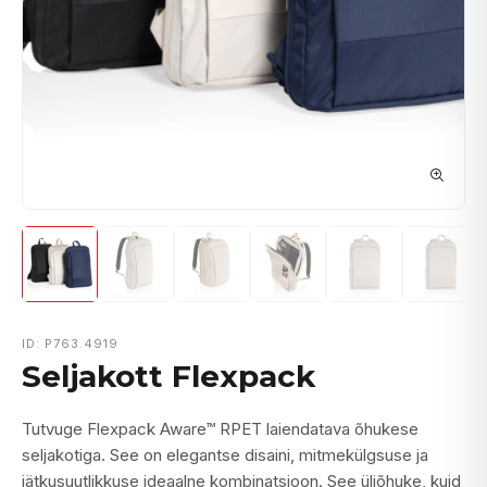
ID: P763.4919
Seljakott Flexpack
Tutvuge Flexpack Aware™ RPET laiendatava õhukese
seljakotiga. See on elegantse disaini, mitmekülgsuse ja
jätkusuutlikkuse ideaalne kombinatsioon. See üliõhuke, kuid