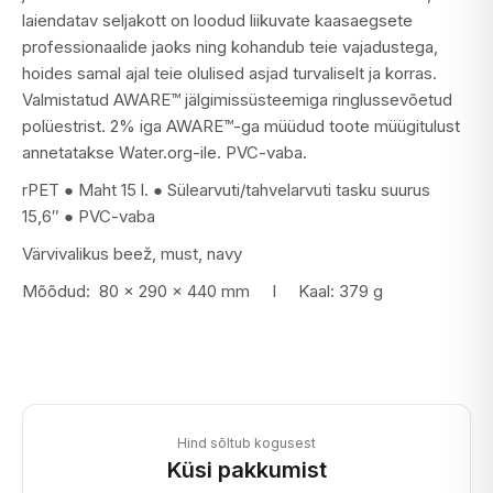
laiendatav seljakott on loodud liikuvate kaasaegsete
professionaalide jaoks ning kohandub teie vajadustega,
hoides samal ajal teie olulised asjad turvaliselt ja korras.
Valmistatud AWARE™ jälgimissüsteemiga ringlussevõetud
polüestrist. 2% iga AWARE™-ga müüdud toote müügitulust
annetatakse Water.org-ile. PVC-vaba.
rPET ● Maht 15 l. ● Sülearvuti/tahvelarvuti tasku suurus
15,6″ ● PVC-vaba
Värvivalikus beež, must, navy
Mõõdud: 80 x 290 x 440 mm I Kaal: 379 g
Hind sõltub kogusest
Küsi pakkumist