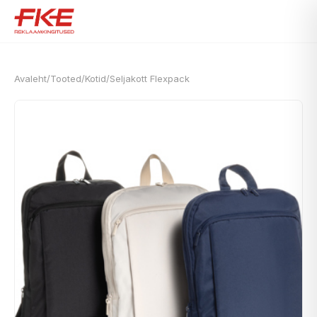
Avaleht
/
Tooted
/
Kotid
/
Seljakott Flexpack