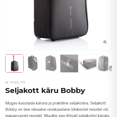
ID: P705.771
Seljakott käru Bobby
Mugav kasutada käruna ja praktiline seljakotina. Seljakott
Bobby on teie ideaalne reisikaaslane lühikestel reisidel või
igapäevastel reisidel. Muutke see lihtsalt seljakotist käruks,