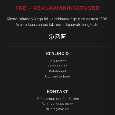
FKE – REKLAAMKINGITUSED
Kliendi sümboolikaga äri- ja reklaamkingitused aastast 1996.
Aitame luua suhteid läbi meeldejäävate kingituste.
KIIRLINGID
Kõik tooted
Kampaaniad
Kataloogid
Uudised ja lood
KONTAKT
Peterburi tee 2c, Tallinn
+372 5665 9572
fke@fke.ee