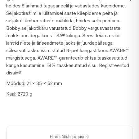
hoides õlarihmad tagapaneelil ja vabastades käepideme.
Seljakotirežiimile lülitamisel saate käepideme peita ja
seljakoti ümber rataste mähkida, hoides selja puhtana.
Bobby seljakotikäru varustatud Bobby vargusvastaste
funktsioonidega koos TSA® lukuga. Seest leiate eraldi
lahtrid riiete ja äriseadmete jaoks ja juurdepääsuga
sülearvutitasku. Valmistatud R-pet kangast koos AWARE™
märgistusega. AWARE™ garanteerib ehtsa taaskasutatud
kanga kasutamine. 19% taaskasutatud sisu. Registreeritud
disain®
Mõõdud: 21 x 35 x 52 mm
Kaal: 2720 ​​g
Hind sõltub kogusest