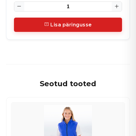
Lisa päringusse
Seotud tooted