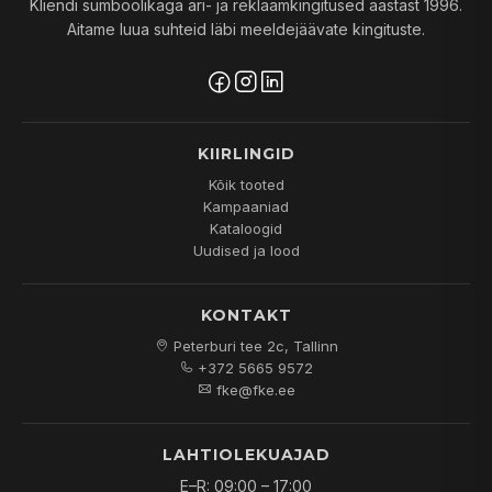
Kliendi sümboolikaga äri- ja reklaamkingitused aastast 1996.
Aitame luua suhteid läbi meeldejäävate kingituste.
KIIRLINGID
Kõik tooted
Kampaaniad
Kataloogid
Uudised ja lood
KONTAKT
Peterburi tee 2c, Tallinn
+372 5665 9572
fke@fke.ee
LAHTIOLEKUAJAD
E–R: 09:00 – 17:00