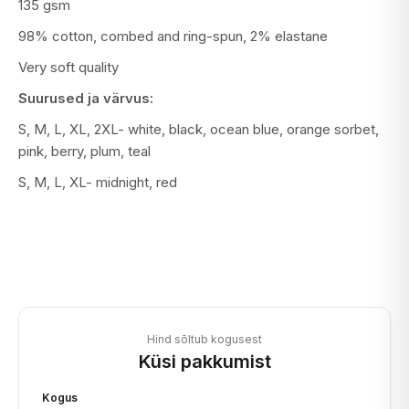
135 gsm
98% cotton, combed and ring-spun, 2% elastane
Very soft quality
Suurused ja värvus:
S, M, L, XL, 2XL- white, black, ocean blue, orange sorbet,
pink, berry, plum, teal
S, M, L, XL- midnight, red
Hind sõltub kogusest
Küsi pakkumist
Kogus