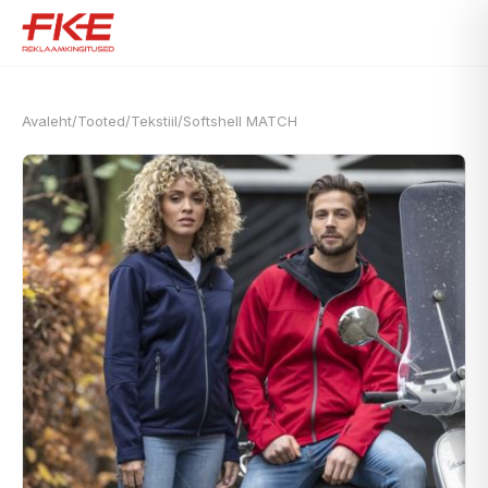
Avaleht
/
Tooted
/
Tekstiil
/
Softshell MATCH