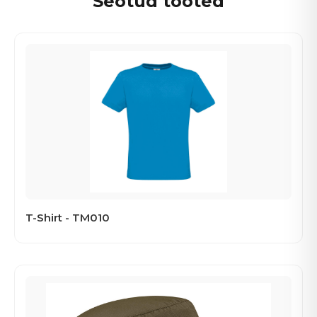
Seotud tooted
T-Shirt - TM010