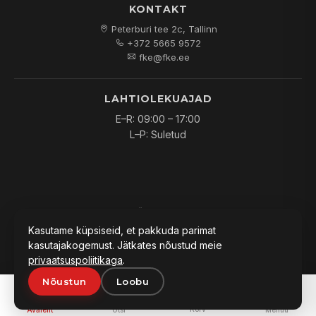
KONTAKT
Peterburi tee 2c, Tallinn
+372 5665 9572
fke@fke.ee
LAHTIOLEKUAJAD
E–R: 09:00 – 17:00
L–P: Suletud
© 2026
FKE OÜ
. Kõik õigused kaitstud.
Kasutame küpsiseid, et pakkuda parimat
kasutajakogemust. Jätkates nõustud meie
privaatsuspoliitikaga
.
Nõustun
Loobu
PAKKUMINE:
0
Lisa päringusse
Küsi hinda
Korv
Avaleht
Otsi
Menüü