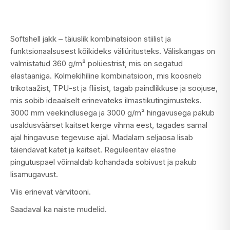
Softshell jakk – täiuslik kombinatsioon stiilist ja
funktsionaalsusest kõikideks väliüritusteks. Väliskangas on
valmistatud 360 g/m² polüestrist, mis on segatud
elastaaniga. Kolmekihiline kombinatsioon, mis koosneb
trikotaažist, TPU-st ja fliisist, tagab paindlikkuse ja soojuse,
mis sobib ideaalselt erinevateks ilmastikutingimusteks.
3000 mm veekindlusega ja 3000 g/m² hingavusega pakub
usaldusväärset kaitset kerge vihma eest, tagades samal
ajal hingavuse tegevuse ajal. Madalam seljaosa lisab
täiendavat katet ja kaitset. Reguleeritav elastne
pingutuspael võimaldab kohandada sobivust ja pakub
lisamugavust.
Viis erinevat värvitooni.
Saadaval ka naiste mudelid.