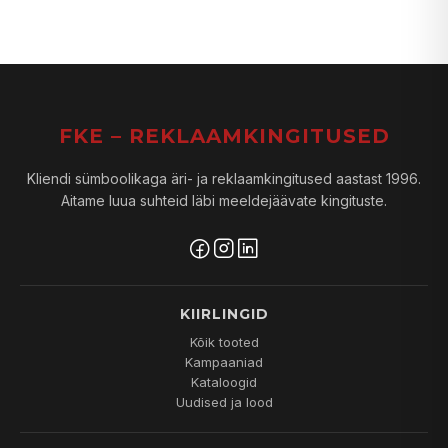
FKE – REKLAAMKINGITUSED
Kliendi sümboolikaga äri- ja reklaamkingitused aastast 1996.
Aitame luua suhteid läbi meeldejäävate kingituste.
KIIRLINGID
Kõik tooted
Kampaaniad
Kataloogid
Uudised ja lood