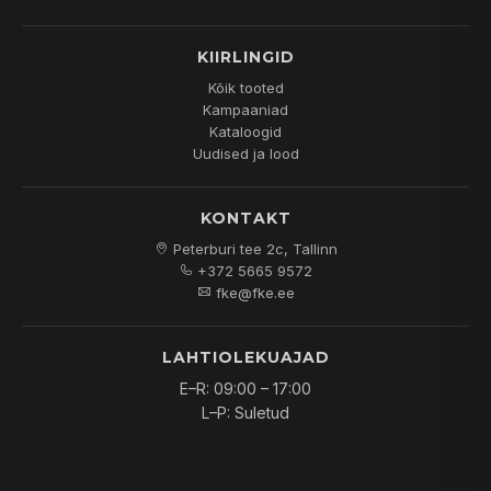
KIIRLINGID
Kõik tooted
Kampaaniad
Kataloogid
Uudised ja lood
KONTAKT
Peterburi tee 2c, Tallinn
+372 5665 9572
fke@fke.ee
LAHTIOLEKUAJAD
E–R: 09:00 – 17:00
L–P: Suletud