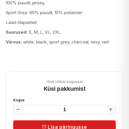
100% puuvill, jersey,
Sport Grey: 90% puuvill, 10% polüester
Laiad õlapaelad
Suurused:
S, M, L, XL, 2XL
Värvus:
white, black, sport grey, charcoal, navy, red
Hind sõltub kogusest
Küsi pakkumist
Kogus
Lisa päringusse