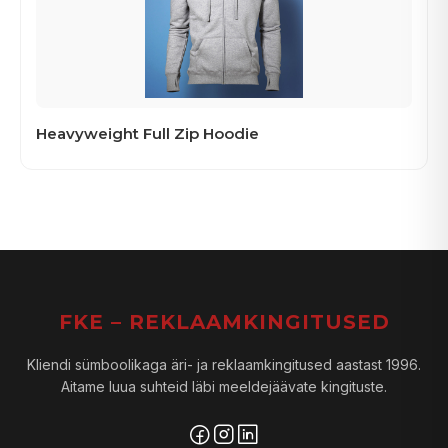
Heavyweight Full Zip Hoodie
FKE – REKLAAMKINGITUSED
Kliendi sümboolikaga äri- ja reklaamkingitused aastast 1996.
Aitame luua suhteid läbi meeldejäävate kingituste.