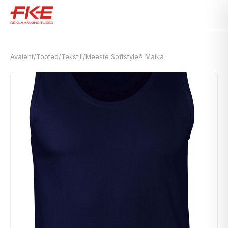
Avaleht
/
Tooted
/
Tekstiil
/
Meeste Softstyle® Maika