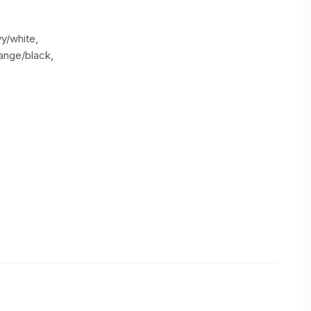
y/white,
range/black,