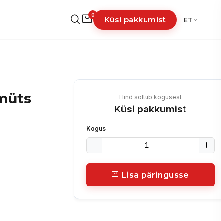
0
Küsi pakkumist
ET
müts
Hind sõltub kogusest
Küsi pakkumist
Kogus
Lisa päringusse