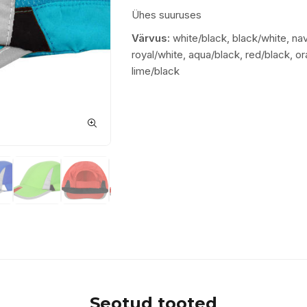
Ühes suuruses
Värvus:
white/black, black/white, nav
royal/white, aqua/black, red/black, o
lime/black
Seotud tooted