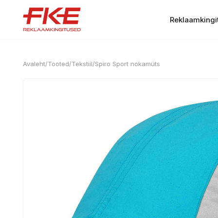
Reklaamkingi
Avaleht
/
Tooted
/
Tekstiil
/
Spiro Sport nokamüts