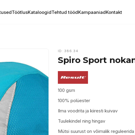
tused
Töötlus
Kataloogid
Tehtud tööd
Kampaaniad
Kontakt
ID: 386.34
Spiro Sport noka
100 gsm
100% polüester
Ilma voodrita ja kiiresti kuivav
Tuulekindel ning hingav
Mütsi suurust on võimalik reguleerida