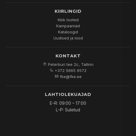
KIIRLINGID
Kõik tooted
Kampaaniad
Kataloogid
Uudised ja lood
KONTAKT
Peterburi tee 2c, Tallinn
+372 5665 9572
fke@fke.ee
LAHTIOLEKUAJAD
E–R: 09:00 – 17:00
L–P: Suletud