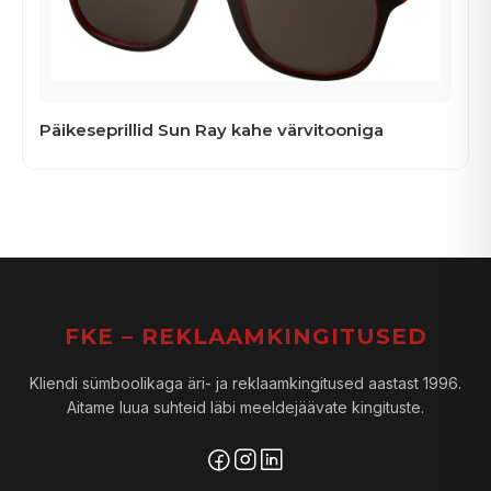
Päikeseprillid Sun Ray kahe värvitooniga
FKE – REKLAAMKINGITUSED
Kliendi sümboolikaga äri- ja reklaamkingitused aastast 1996.
Aitame luua suhteid läbi meeldejäävate kingituste.