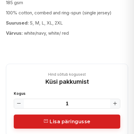
185 gsm
100% cotton, combed and ring-spun (single jersey)
Suurused:
S, M, L, XL, 2XL
Värvus:
white/navy, white/ red
Hind sõltub kogusest
Küsi pakkumist
Kogus
Lisa päringusse