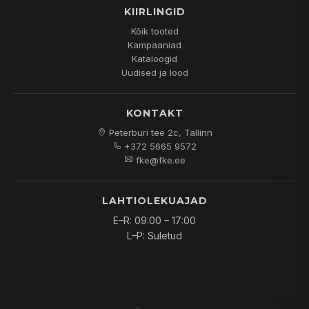
KIIRLINGID
Kõik tooted
Kampaaniad
Kataloogid
Uudised ja lood
KONTAKT
Peterburi tee 2c, Tallinn
+372 5665 9572
fke@fke.ee
LAHTIOLEKUAJAD
E–R: 09:00 – 17:00
L–P: Suletud