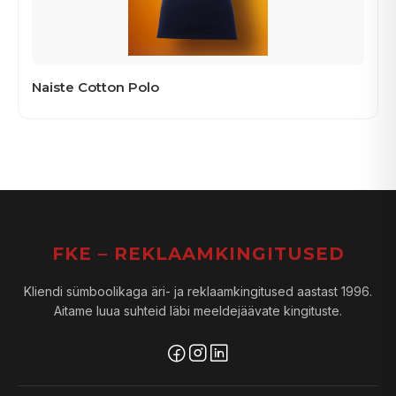
Naiste Cotton Polo
FKE – REKLAAMKINGITUSED
Kliendi sümboolikaga äri- ja reklaamkingitused aastast 1996.
Aitame luua suhteid läbi meeldejäävate kingituste.