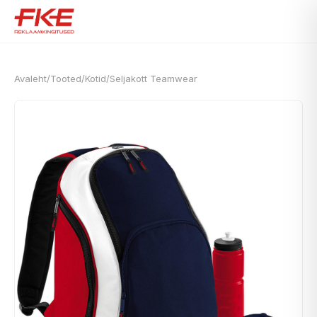
Avaleht
/
Tooted
/
Kotid
/
Seljakott Teamwear