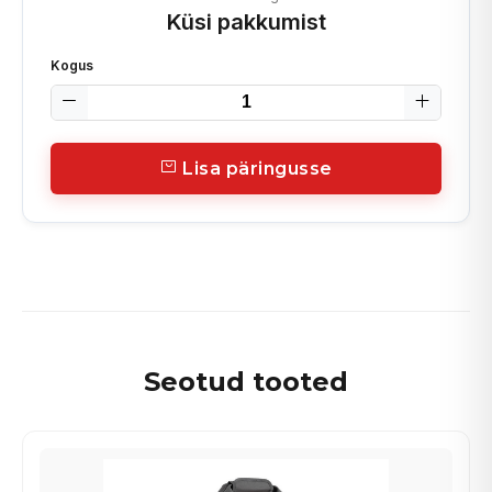
Küsi pakkumist
Kogus
Lisa päringusse
Seotud tooted