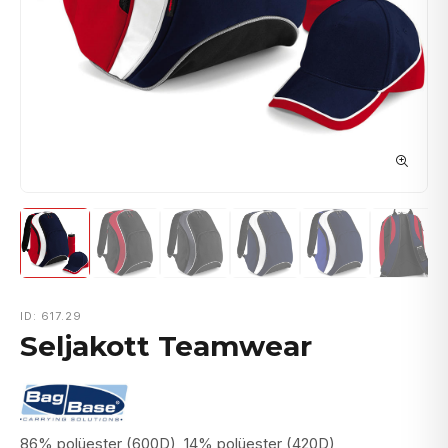
ID: 617.29
Seljakott Teamwear
86% polüester (600D), 14% polüester (420D)