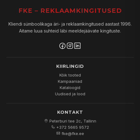
FKE – REKLAAMKINGITUSED
Kliendi sümboolikaga äri- ja reklaamkingitused aastast 1996.
Aitame luua suhteid läbi meeldejäävate kingituste.
KIIRLINGID
Kõik tooted
Kampaaniad
Kataloogid
Uudised ja lood
KONTAKT
Peterburi tee 2c, Tallinn
+372 5665 9572
fke@fke.ee