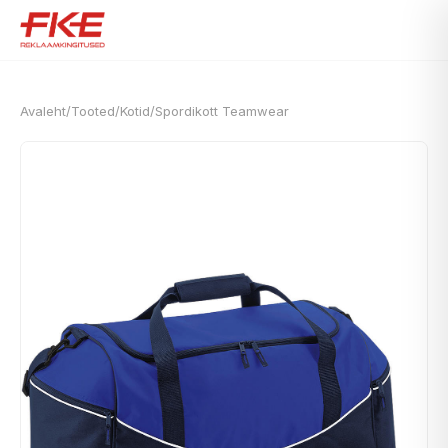
Avaleht
/
Tooted
/
Kotid
/
Spordikott Teamwear