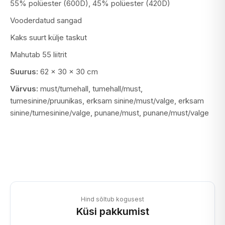
55% polüester (600D), 45% polüester (420D)
Vooderdatud sangad
Kaks suurt külje taskut
Mahutab 55 liitrit
Suurus:
62 x 30 x 30 cm
Värvus:
must/tumehall, tumehall/must,
tumesinine/pruunikas, erksam sinine/must/valge, erksam
sinine/tumesinine/valge, punane/must, punane/must/valge
Hind sõltub kogusest
Küsi pakkumist