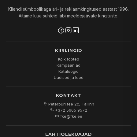
Kliendi sümboolikaga äri- ja reklaamkingitused aastast 1996.
Aitame luua suhteid läbi meeldejäävate kingituste.
KIIRLINGID
Kõik tooted
Kampaaniad
Kataloogid
Uudised ja lood
KONTAKT
Peterburi tee 2c, Tallinn
+372 5665 9572
fke@fke.ee
LAHTIOLEKUAJAD